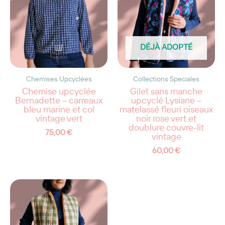
DÉJÀ ADOPTÉ
Chemises Upcyclées
Collections Speciales
Chemise upcyclée
Gilet sans manche
Bernadette – carreaux
upcyclé Lysiane –
bleu marine et col
matelassé fleuri oiseaux
vintage vert
noir rose vert et
doublure couvre-lit
75,00
€
vintage
60,00
€