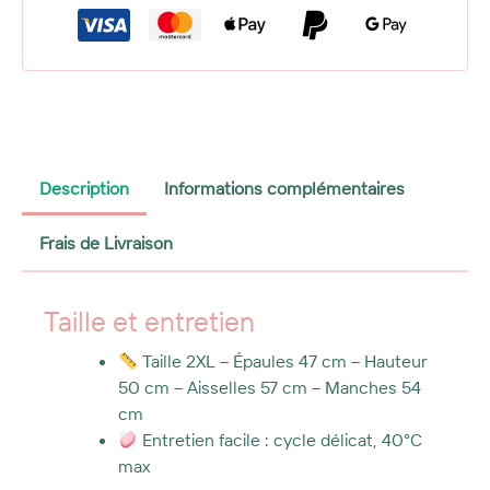
upcyclée
Léonie-
rayures
blanc
bleu
orange
et
col
fleuri
Description
Informations complémentaires
orange
vintage
Frais de Livraison
Taille et entretien
Taille 2XL – Épaules 47 cm – Hauteur
50 cm – Aisselles 57 cm – Manches 54
cm
Entretien facile : cycle délicat, 40°C
max