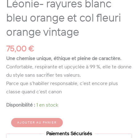
Léonie- rayures blanc
bleu orange et col fleuri
orange vintage
75,00
€
Une chemise unique, éthique et pleine de caractère.
Confortable, respirante et upcyclée à 99 %, elle te donne
du style sans sacrifier tes valeurs.
Parce que s’habiller responsable, c’est encore plus
classe quand c’est canon
Disponibilité :
1 en stock
quantité
Alternative:
AJOUTER AU PANIER
de
Chemise
Paiements Sécurisés