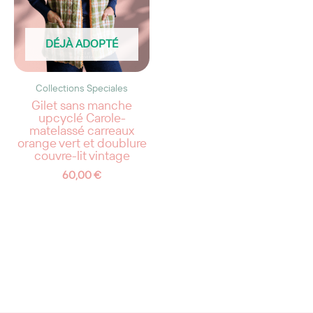
DÉJÀ ADOPTÉ
Collections Speciales
Gilet sans manche
upcyclé Carole-
matelassé carreaux
orange vert et doublure
couvre-lit vintage
60,00
€