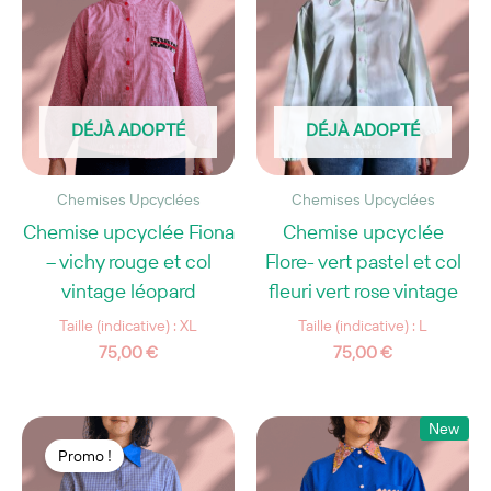
DÉJÀ ADOPTÉ
DÉJÀ ADOPTÉ
Chemises Upcyclées
Chemises Upcyclées
Chemise upcyclée Fiona
Chemise upcyclée
– vichy rouge et col
Flore- vert pastel et col
vintage léopard
fleuri vert rose vintage
Taille (indicative) : XL
Taille (indicative) : L
75,00
€
75,00
€
New
Promo !