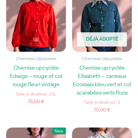
DÉJÀ ADOPTÉ
Chemises Upcyclées
Chemises Upcyclées
Chemise upcyclée
Chemise upcyclée
Edwige – rouge et col
Elisabeth – carreaux
rouge fleuri vintage
Ecossais bleu vert et col
scarabées verts fluos
Taille (indicative) : 2XL
75,00
€
Taille (indicative) : S
75,00
€
New