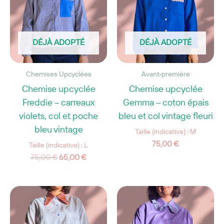
DÉJÀ ADOPTÉ
DÉJÀ ADOPTÉ
Chemises Upcyclées
Avant-première
Chemise upcyclée
Chemise upcyclée
Freddie – carreaux
Gemma – coton épais
violets, col et poche
bleu et col vintage fleuri
bleu vintage
Taille (indicative) : M
75,00
€
Taille (indicative) : L
Le
Le
75,00
€
65,00
€
prix
prix
initial
actuel
était :
est :
75,00 €.
65,00 €.