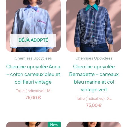
DÉJÀ ADOPTÉ
Chemises Upcyclées
Chemises Upcyclées
Chemise upcyclée Anna
Chemise upcyclée
– coton carreaux bleu et
Bernadette – carreaux
col fleuri vintage
bleu marine et col
vintage vert
Taille (indicative) : M
75,00
€
Taille (indicative) : XL
75,00
€
New