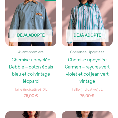
DÉJÀ ADOPTÉ
DÉJÀ ADOPTÉ
Avant-première
Chemises Upcyclées
Chemise upcyclée
Chemise upcyclée
Debbie – coton épais
Carmen – rayures vert
bleu et col vintage
violet et col jean vert
léopard
vintage
Taille (indicative) : XL
Taille (indicative) : L
75,00
€
75,00
€