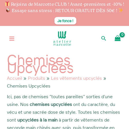
Rejoins de Marcotte CLUB ! Avant-premières et -10% !
Essaye sans stress : RETOUR GRATUIT DÈS 50€ !
Je fonce !
Aller
au
Rechercher
contenu
Chemises
Upcyclées
Accueil
Produits
Les vêtements upcyclés
Chemises Upcyclées
Ici, pas de chemises “toutes pareilles” sorties d’une
usine. Nos
chemises upcyclées
ont du caractère, du
vécu et une sacrée dose de style. Toutes les chemises
sont
upcyclées à la main
à partir de vêtements de
seconde main chinés avec soin, puis transformée en