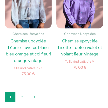
Chemises Upcyclées
Chemises Upcyclées
Chemise upcyclée
Chemise upcyclée
Léonie- rayures blanc
Lisette – coton violet et
bleu orange et col fleuri
volant fleuri vintage
orange vintage
Taille (indicative) : M
75,00
€
Taille (indicative) : 2XL
75,00
€
1
2
→