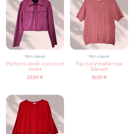
Non classé
Non classé
Perfecto simili-cuir court
Top col V maille rose
violet
Damart
32,00
€
18,00
€