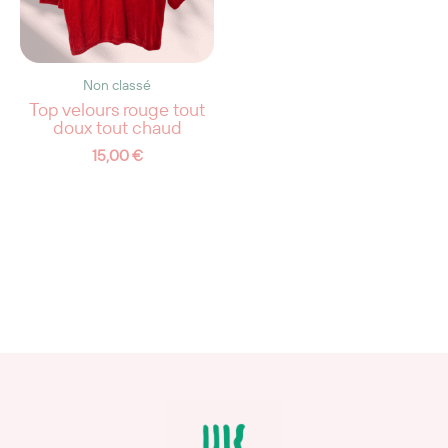
Non classé
Top velours rouge tout
doux tout chaud
15,00
€