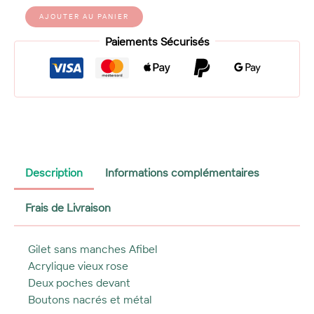
quantité
Alternative:
AJOUTER AU PANIER
de
Gilet
Paiements Sécurisés
sans
manches
tricot
vieux
rose
Afibel
Description
Informations complémentaires
Frais de Livraison
Gilet sans manches Afibel
Acrylique vieux rose
Deux poches devant
Boutons nacrés et métal