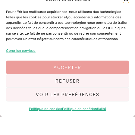
La marque
Pour offrir les meilleures expériences, nous utilisons des technologies
telles que les cookies pour stocker et/ou accéder aux informations des
appareils. Le fait de consentir à ces technologies nous permettra de traiter
Le Marcotte Club
des données telles que le comportement de navigation ou les ID uniques
Mes conseils
sur ce site. Le fait de ne pas consentir ou de retirer son consentement
peut avoir un effet négatif sur certaines caractéristiques et fonctions.
Mon histoire
Me contacter
Gérer les services
ACCEPTER
Mentions Légales
CGV
REFUSER
Retours et Remboursement
VOIR LES PRÉFÉRENCES
Confidentialité
CGU
Politique de cookies
Politique de confidentialité
Politique de cookies
Plan de site
Copyright © 2026
Lucy Chaintreau