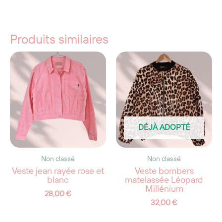
Produits similaires
DÉJÀ ADOPTÉ
Non classé
Non classé
Veste jean rayée rose et
Veste bombers
blanc
matelassée Léopard
Millénium
28,00
€
32,00
€