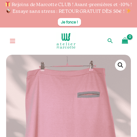
Rejoins de Marcotte CLUB ! Avant-premières et -10% !
Essaye sans stress : RETOUR GRATUIT DÈS 50€ !
Je fonce !
Aller
au
Rechercher
contenu