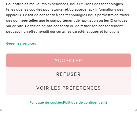
La marque
Pour offrir les meilleures expériences, nous utilisons des technologies
telles que les cookies pour stocker et/ou accéder aux informations des
appareils. Le fait de consentir à ces technologies nous permettra de traiter
Le Marcotte Club
des données telles que le comportement de navigation ou les ID uniques
Mes conseils
sur ce site. Le fait de ne pas consentir ou de retirer son consentement
peut avoir un effet négatif sur certaines caractéristiques et fonctions.
Mon histoire
Me contacter
Gérer les services
ACCEPTER
Mentions Légales
CGV
REFUSER
Retours et Remboursement
VOIR LES PRÉFÉRENCES
Confidentialité
CGU
Politique de cookies
Politique de confidentialité
Politique de cookies
Plan de site
Copyright © 2026
Lucy Chaintreau