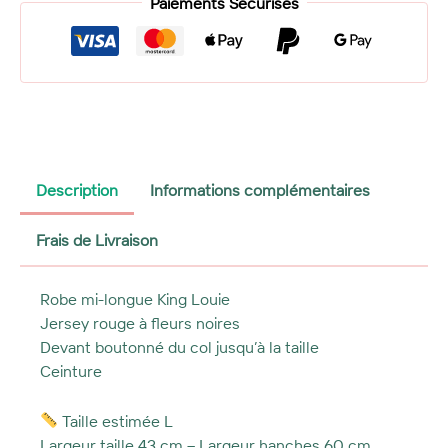
Robe
Paiements Sécurisés
KingLouie
jersey
rouge
fleurs
noires
Description
Informations complémentaires
Frais de Livraison
Robe mi-longue King Louie
Jersey rouge à fleurs noires
Devant boutonné du col jusqu’à la taille
Ceinture
Taille estimée L
Largeur taille 43 cm – Largeur hanches 60 cm