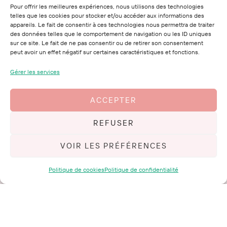
La marque
Pour offrir les meilleures expériences, nous utilisons des technologies
telles que les cookies pour stocker et/ou accéder aux informations des
appareils. Le fait de consentir à ces technologies nous permettra de traiter
Le Marcotte Club
des données telles que le comportement de navigation ou les ID uniques
Mes conseils
sur ce site. Le fait de ne pas consentir ou de retirer son consentement
peut avoir un effet négatif sur certaines caractéristiques et fonctions.
Mon histoire
Me contacter
Gérer les services
ACCEPTER
Mentions Légales
CGV
REFUSER
Retours et Remboursement
VOIR LES PRÉFÉRENCES
Confidentialité
CGU
Politique de cookies
Politique de confidentialité
Politique de cookies
Plan de site
Copyright © 2026
Lucy Chaintreau