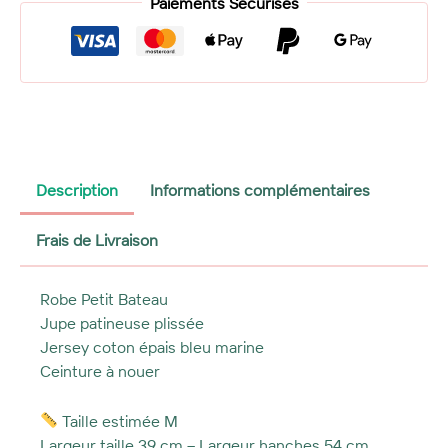
Robe
Paiements Sécurisés
Petit
Bateau
plissée
jersey
épais
bleu
marine
Description
Informations complémentaires
Frais de Livraison
Robe Petit Bateau
Jupe patineuse plissée
Jersey coton épais bleu marine
Ceinture à nouer
Taille estimée M
Largeur taille 39 cm – Largeur hanches 54 cm